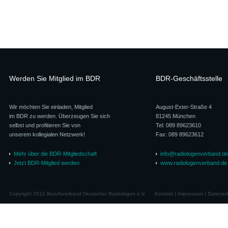
Werden Sie Mitglied im BDR
BDR-Geschäftsstelle
Wir möchten Sie einladen, Mitglied
August-Exter-Straße 4
im BDR zu werden. Überzeugen Sie sich
81245 München
selbst und profitieren Sie von
Tel: 089 89623610
unserem kollegialen Netzwerk!
Fax: 089 89623612
Mehr über die BDR-Mitgliedschaft
info@radiologenverband.de
Jetzt BDR-Mitglied werden
www.radiologenverband.de
Copyright 2012 Berufsverband Deutscher Radiologen e.V.
Kontakt
|
Impressum
|
Datensc