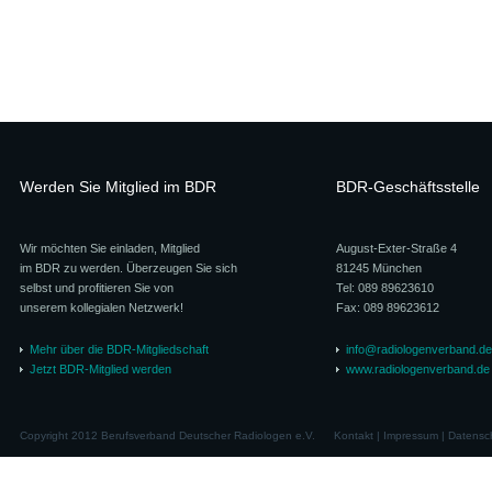
Werden Sie Mitglied im BDR
BDR-Geschäftsstelle
Wir möchten Sie einladen, Mitglied
August-Exter-Straße 4
im BDR zu werden. Überzeugen Sie sich
81245 München
selbst und profitieren Sie von
Tel: 089 89623610
unserem kollegialen Netzwerk!
Fax: 089 89623612
Mehr über die BDR-Mitgliedschaft
info@radiologenverband.de
Jetzt BDR-Mitglied werden
www.radiologenverband.de
Copyright 2012 Berufsverband Deutscher Radiologen e.V.
Kontakt
|
Impressum
|
Datensc