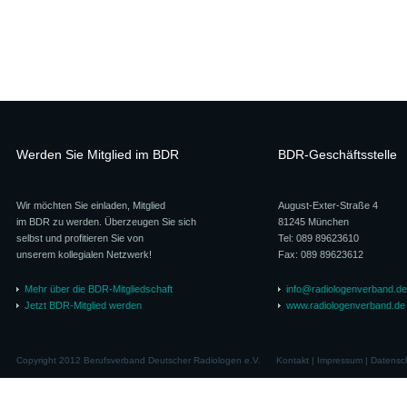
Werden Sie Mitglied im BDR
BDR-Geschäftsstelle
Wir möchten Sie einladen, Mitglied
August-Exter-Straße 4
im BDR zu werden. Überzeugen Sie sich
81245 München
selbst und profitieren Sie von
Tel: 089 89623610
unserem kollegialen Netzwerk!
Fax: 089 89623612
Mehr über die BDR-Mitgliedschaft
info@radiologenverband.de
Jetzt BDR-Mitglied werden
www.radiologenverband.de
Copyright 2012 Berufsverband Deutscher Radiologen e.V.
Kontakt
|
Impressum
|
Datensc