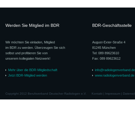
Werden Sie Mitglied im BDR
BDR-Geschäftsstelle
Wir möchten Sie einladen, Mitglied
August-Exter-Straße 4
im BDR zu werden. Überzeugen Sie sich
81245 München
selbst und profitieren Sie von
Tel: 089 89623610
unserem kollegialen Netzwerk!
Fax: 089 89623612
Mehr über die BDR-Mitgliedschaft
info@radiologenverband.de
Jetzt BDR-Mitglied werden
www.radiologenverband.de
Copyright 2012 Berufsverband Deutscher Radiologen e.V.
Kontakt
|
Impressum
|
Datensc