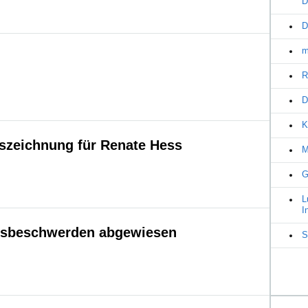
D
D
m
R
D
K
szeichnung für Renate Hess
M
G
L
I
gsbeschwerden abgewiesen
S