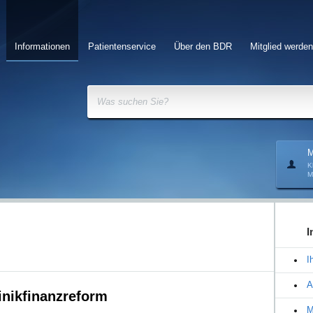
Informationen
Patientenservice
Über den BDR
Mitglied werden
Was suchen Sie?
M
K
M
I
I
A
linikfinanzreform
M