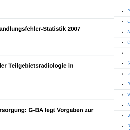
P
C
dlungsfehler-Statistik 2007
A
O
L
S
er Teilgebietsradiologie in
L
R
W
Ä
rsorgung: G-BA legt Vorgaben zur
B
D