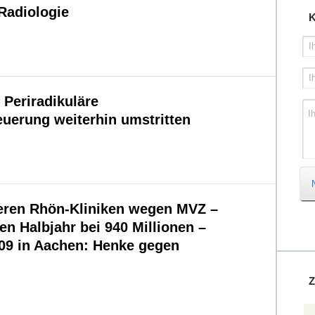
Radiologie
K
I
I
Periradikuläre
I
teuerung weiterhin umstritten
eren Rhön-Kliniken wegen MVZ –
en Halbjahr bei 940 Millionen –
9 in Aachen: Henke gegen
Z