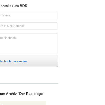
ontakt zum BDR
hr Name
hre E-Mail Adresse
hre Nachricht
Nachricht versenden
um Archiv "Der Radiologe"