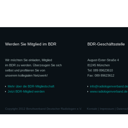
Werden Sie Mitglied im BDR
BDR-Geschäftsstelle
Wir möchten Sie einladen, Mitglied
August-Exter-Straße 4
im BDR zu werden. Überzeugen Sie sich
81245 München
selbst und profitieren Sie von
Tel: 089 89623610
unserem kollegialen Netzwerk!
Fax: 089 89623612
Mehr über die BDR-Mitgliedschaft
info@radiologenverband.de
Jetzt BDR-Mitglied werden
www.radiologenverband.de
Copyright 2012 Berufsverband Deutscher Radiologen e.V.
Kontakt
|
Impressum
|
Datensc