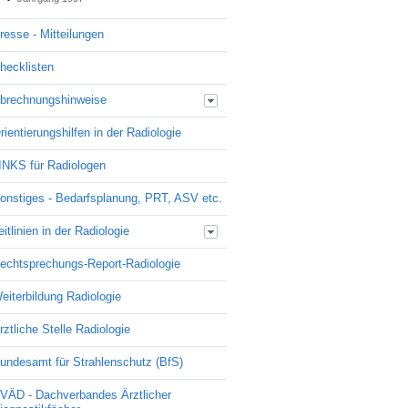
Ausgabe 10-1999
Ausgabe 11-1998
resse - Mitteilungen
Ausgabe 09-1999
Ausgabe 10-1998
Ausgabe 08-1999
Ausgabe 08-1998
hecklisten
Ausgabe 07-1999
Ausgabe 06-1999
brechnungshinweise
Ausgabe 05-1999
GOÄ - Ihre Fragen - unsere Antworten
Ausgabe 04-1999
rientierungshilfen in der Radiologie
EBM - Ihre Fragen - unsere Antworten
Ausgabe 03-1999
Ausgabe 02-1999
INKS für Radiologen
Ausgabe 01-1999
onstiges - Bedarfsplanung, PRT, ASV etc.
eitlinien in der Radiologie
Leitlinien der Bundesärztekammer zur
echtsprechungs-Report-Radiologie
Qualitätssicherung
eiterbildung Radiologie
rztliche Stelle Radiologie
undesamt für Strahlenschutz (BfS)
VÄD - Dachverbandes Ärztlicher