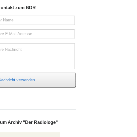
ontakt zum BDR
hr Name
hre E-Mail Adresse
hre Nachricht
Nachricht versenden
um Archiv "Der Radiologe"