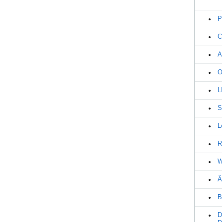
P
C
A
O
L
S
L
R
W
Ä
B
D