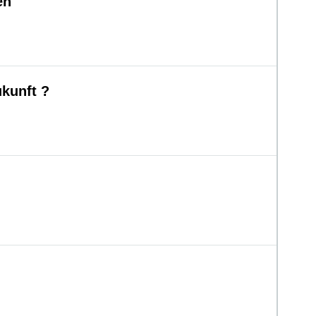
en
kunft ?