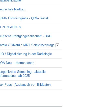
iagnostikfächer
eutsches RadLex
pMR Prostatografie - QRR-Testat
EZENSIONEN
eutsche Röntgengesellschaft - DRG
ardio-CT/Kardio-MRT Selektivverträge
Update Kardio -Selektivvertrag
IO / Digitalisierung in der Radiologie
OÄ Neu - Informationen
ungenkrebs-Screening - aktuelle
nformationen ab 2025
ax Pacs - Austausch von Bilddaten