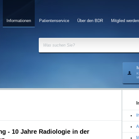
Informationen
Patientenservice
Über den BDR
Mitglied werden
Was suchen Sie?
M
K
M
I
I
A
g - 10 Jahre Radiologie in der
M