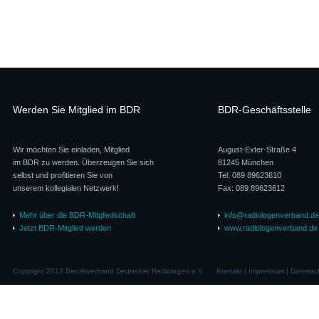
Werden Sie Mitglied im BDR
BDR-Geschäftsstelle
Wir möchten Sie einladen, Mitglied
August-Exter-Straße 4
im BDR zu werden. Überzeugen Sie sich
81245 München
selbst und profitieren Sie von
Tel: 089 89623610
unserem kollegialen Netzwerk!
Fax: 089 89623612
Mehr über die BDR-Mitgliedschaft
info@radiologenverband.de
Jetzt BDR-Mitglied werden
www.radiologenverband.de
Copyright 2012 Berufsverband Deutscher Radiologen e.V.
Kontakt
|
Impressum
|
Datensc