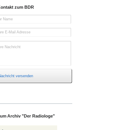
ontakt zum BDR
hr Name
hre E-Mail Adresse
hre Nachricht
Nachricht versenden
um Archiv "Der Radiologe"