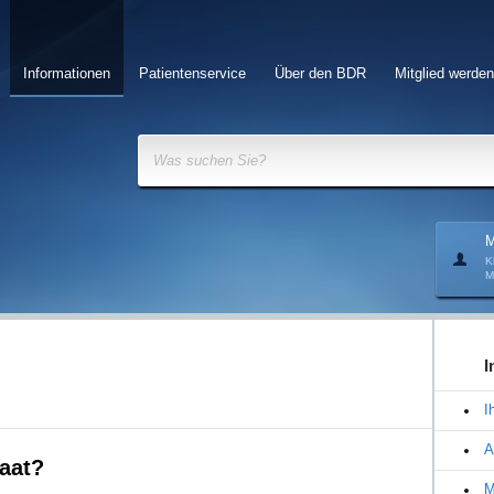
Informationen
Patientenservice
Über den BDR
Mitglied werden
Was suchen Sie?
M
K
M
I
I
A
aat?
M