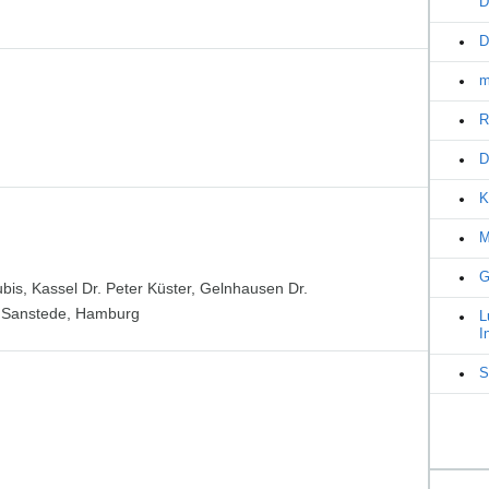
D
D
m
R
D
K
M
G
ubis, Kassel Dr. Peter Küster, Gelnhausen Dr.
 Sanstede, Hamburg
L
I
S