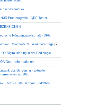
iagnostikfächer
eutsches RadLex
pMR Prostatografie - QRR-Testat
EZENSIONEN
eutsche Röntgengesellschaft - DRG
ardio-CT/Kardio-MRT Selektivverträge
Update Kardio -Selektivvertrag
IO / Digitalisierung in der Radiologie
OÄ Neu - Informationen
ungenkrebs-Screening - aktuelle
nformationen ab 2025
ax Pacs - Austausch von Bilddaten