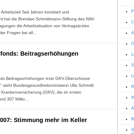
P
n Arbeitszeit Seit Jahren konstant und
 hat die Brendan-Schmittmann-Stiftung des NAV-
C
gungen die Arbeitssituation von Vertragsärzten
er Fragen bei all...
A
O
sfonds: Beitragserhöhungen
L
S
L
onds Beitragserhöhungen trotz GKV-Überschüsse
“ sieht Bundesgesundheitsministerin Ulla Schmidt
R
n Krankenversicherung (GKV), die im ersten
W
d 307 Millio...
Ä
007: Stimmung mehr im Keller
B
D