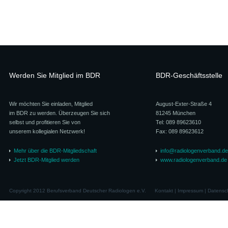
Werden Sie Mitglied im BDR
BDR-Geschäftsstelle
Wir möchten Sie einladen, Mitglied
August-Exter-Straße 4
im BDR zu werden. Überzeugen Sie sich
81245 München
selbst und profitieren Sie von
Tel: 089 89623610
unserem kollegialen Netzwerk!
Fax: 089 89623612
Mehr über die BDR-Mitgliedschaft
info@radiologenverband.de
Jetzt BDR-Mitglied werden
www.radiologenverband.de
Copyright 2012 Berufsverband Deutscher Radiologen e.V.
Kontakt
|
Impressum
|
Datensc