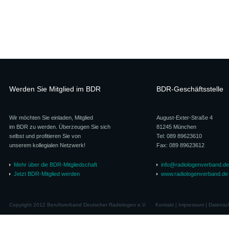
Werden Sie Mitglied im BDR
BDR-Geschäftsstelle
Wir möchten Sie einladen, Mitglied
August-Exter-Straße 4
im BDR zu werden. Überzeugen Sie sich
81245 München
selbst und profitieren Sie von
Tel: 089 89623610
unserem kollegialen Netzwerk!
Fax: 089 89623612
Mehr über die BDR-Mitgliedschaft
info@radiologenverband.de
Jetzt BDR-Mitglied werden
www.radiologenverband.de
Copyright 2012 Berufsverband Deutscher Radiologen e.V.
Kontakt
|
Impressum
|
Datensc