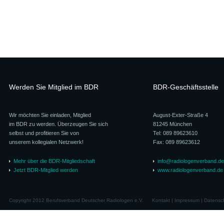
Werden Sie Mitglied im BDR
BDR-Geschäftsstelle
Wir möchten Sie einladen, Mitglied
August-Exter-Straße 4
im BDR zu werden. Überzeugen Sie sich
81245 München
selbst und profitieren Sie von
Tel: 089 89623610
unserem kollegialen Netzwerk!
Fax: 089 89623612
Mehr über die BDR-Mitgliedschaft
info@radiologenverband.de
Jetzt BDR-Mitglied werden
www.radiologenverband.de
Copyright 2012 Berufsverband Deutscher Radiologen e.V.
Kontakt
|
Impressum
|
Datensc