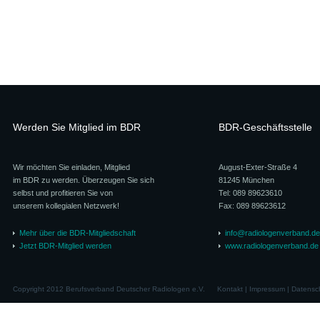
Werden Sie Mitglied im BDR
BDR-Geschäftsstelle
Wir möchten Sie einladen, Mitglied
August-Exter-Straße 4
im BDR zu werden. Überzeugen Sie sich
81245 München
selbst und profitieren Sie von
Tel: 089 89623610
unserem kollegialen Netzwerk!
Fax: 089 89623612
Mehr über die BDR-Mitgliedschaft
info@radiologenverband.de
Jetzt BDR-Mitglied werden
www.radiologenverband.de
Copyright 2012 Berufsverband Deutscher Radiologen e.V.
Kontakt
|
Impressum
|
Datensc