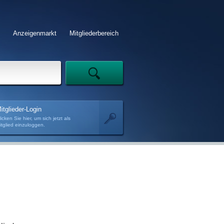
Anzeigenmarkt
Mitgliederbereich
itglieder-Login
licken Sie hier, um sich jetzt als
itglied einzuloggen.