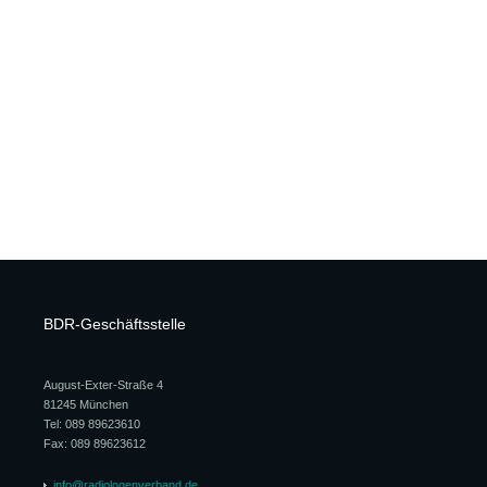
BDR-Geschäftsstelle
August-Exter-Straße 4
81245 München
Tel: 089 89623610
Fax: 089 89623612
info@radiologenverband.de