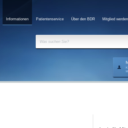
Informationen
Patientenservice
Über den BDR
Mitglied werden
Was suchen Sie?
M
K
M