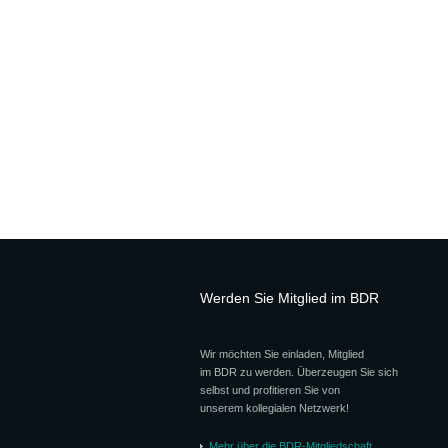
Werden Sie Mitglied im BDR
Wir möchten Sie einladen, Mitglied
im BDR zu werden. Überzeugen Sie sich
selbst und profitieren Sie von
unserem kollegialen Netzwerk!
Mehr über die BDR-Mitgliedschaft