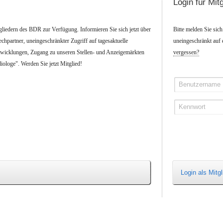
Login für Mitg
tgliedern des BDR zur Verfügung. Informieren Sie sich jetzt über
Bitte melden Sie sic
rechpartner, uneingeschränkter Zugriff auf tagesaktuelle
uneingeschränkt auf 
twicklungen, Zugang zu unseren Stellen- und Anzeigemärkten
vergessen?
ologe". Werden Sie jetzt Mitglied!
Benutzername
Kennwort
Login als Mitgl