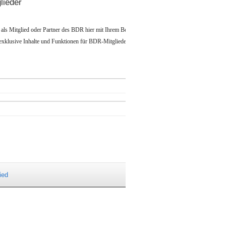
lieder
h als Mitglied oder Partner des BDR hier mit Ihrem Benutzernamen und Ihrem Kennwort an, u
exklusive Inhalte und Funktionen für BDR-Mitglieder zuzugreifen. Sie haben Ihr
Kennwort
ied