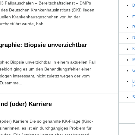
3 Fallpauschalen – Bereitschaftsdienst – DMPs
D
es Deutschen Krankenhausinstituts (DKI) liegen
m
tuellen Krankenhausgeschehen vor. An der
rchgeführt wurde, hab...
R
D
aphie: Biopsie unverzichtbar
K
M
e: Biopsie unverzichtbar In einem aktuellen Fall
eldorf ging es um den Behandlungsfehler einer
G
ologen interessant, nicht zuletzt wegen der vom
L
 Zusamme...
I
S
nd (oder) Karriere
 (oder) Karriere Die so genannte KK-Frage (Kind-
izinerinnen, es ist ein durchgängiges Problem für