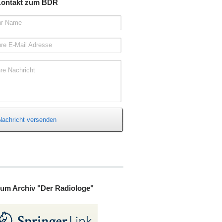
ontakt zum BDR
hr Name
hre E-Mail Adresse
hre Nachricht
Nachricht versenden
um Archiv "Der Radiologe"