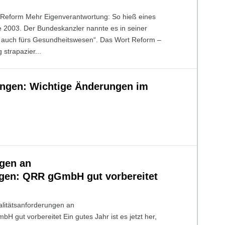
r Reform Mehr Eigenverantwortung: So hieß eines
e 2003. Der Bundeskanzler nannte es in seiner
 auch fürs Gesundheitswesen“. Das Wort Reform –
strapazier...
ungen: Wichtige Änderungen im
gen an
gen: QRR gGmbH gut vorbereitet
litätsanforderungen an
ut vorbereitet Ein gutes Jahr ist es jetzt her,