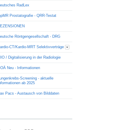
eutsches RadLex
pMR Prostatografie - QRR-Testat
EZENSIONEN
eutsche Röntgengesellschaft - DRG
ardio-CT/Kardio-MRT Selektivverträge
Update Kardio -Selektivvertrag
IO / Digitalisierung in der Radiologie
OÄ Neu - Informationen
ungenkrebs-Screening - aktuelle
nformationen ab 2025
ax Pacs - Austausch von Bilddaten