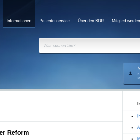
Informationen
Patientenservice
Über den BDR
Mitglied werden
Was suchen Sie?
M
K
M
I
I
A
der Reform
M