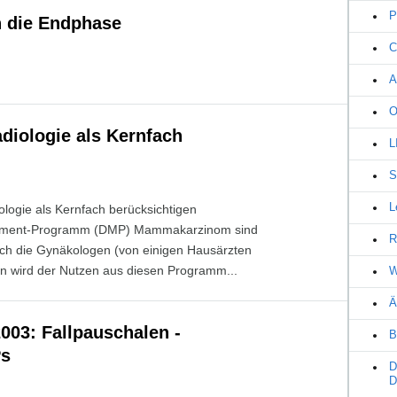
P
n die Endphase
C
A
O
iologie als Kernfach
L
S
L
ogie als Kernfach berücksichtigen
gement-Programm (DMP) Mammakarzinom sind
R
lich die Gynäkologen (von einigen Hausärzten
n wird der Nutzen aus diesen Programm...
W
Ä
03: Fallpauschalen -
B
Ps
D
D