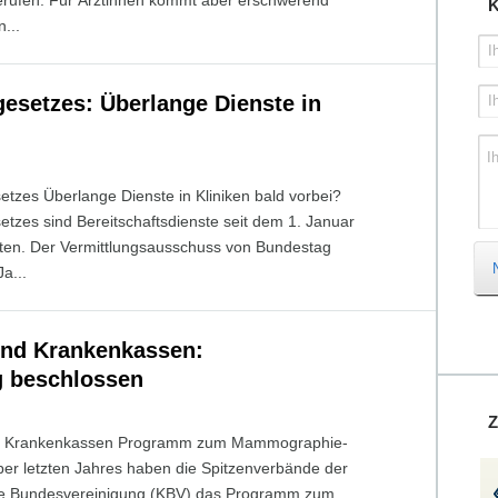
 Berufen. Für Ärztinnen kommt aber erschwerend
K
...
I
gesetzes: Überlange Dienste in
I
I
etzes Überlange Dienste in Kliniken bald vorbei?
etzes sind Bereitschaftsdienste seit dem 1. Januar
erten. Der Vermittlungsausschuss von Bundestag
a...
nd Krankenkassen:
 beschlossen
Z
nd Krankenkassen Programm zum Mammographie-
r letzten Jahres haben die Spitzenverbände der
he Bundesvereinigung (KBV) das Programm zum