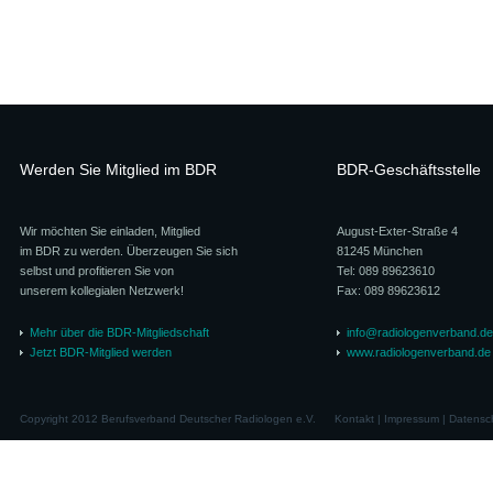
Werden Sie Mitglied im BDR
BDR-Geschäftsstelle
Wir möchten Sie einladen, Mitglied
August-Exter-Straße 4
im BDR zu werden. Überzeugen Sie sich
81245 München
selbst und profitieren Sie von
Tel: 089 89623610
unserem kollegialen Netzwerk!
Fax: 089 89623612
Mehr über die BDR-Mitgliedschaft
info@radiologenverband.de
Jetzt BDR-Mitglied werden
www.radiologenverband.de
Copyright 2012 Berufsverband Deutscher Radiologen e.V.
Kontakt
|
Impressum
|
Datensc