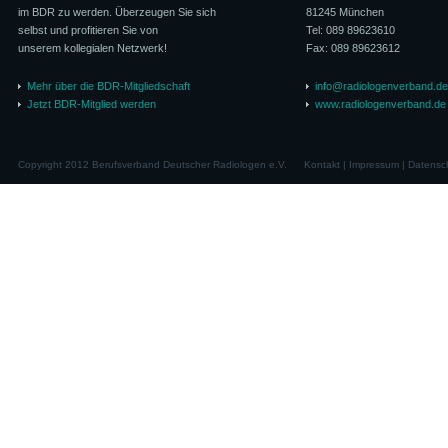
im BDR zu werden. Überzeugen Sie sich
81245 München
selbst und profitieren Sie von
Tel: 089 89623610
unserem kollegialen Netzwerk!
Fax: 089 89623612
Mehr über die BDR-Mitgliedschaft
info@radiologenverband.de
Jetzt BDR-Mitglied werden
www.radiologenverband.de
Copyright 2012 Berufsverband Deutscher Radiologen e.V.
Kontakt
|
Impressum
|
Datensc