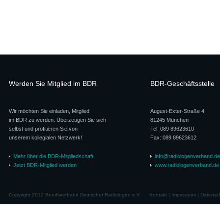
Werden Sie Mitglied im BDR
BDR-Geschäftsstelle
Wir möchten Sie einladen, Mitglied
August-Exter-Straße 4
im BDR zu werden. Überzeugen Sie sich
81245 München
selbst und profitieren Sie von
Tel: 089 89623610
unserem kollegialen Netzwerk!
Fax: 089 89623612
Mehr über die BDR-Mitgliedschaft
info@radiologenverband.de
Jetzt BDR-Mitglied werden
www.radiologenverband.de
Copyright 2012 Berufsverband Deutscher Radiologen e.V.
Kontakt
|
Impressum
|
Datensc