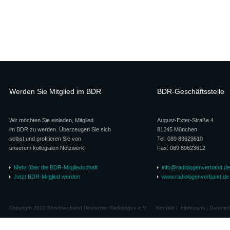
Werden Sie Mitglied im BDR
BDR-Geschäftsstelle
Wir möchten Sie einladen, Mitglied
August-Exter-Straße 4
im BDR zu werden. Überzeugen Sie sich
81245 München
selbst und profitieren Sie von
Tel: 089 89623610
unserem kollegialen Netzwerk!
Fax: 089 89623612
Mehr über die BDR-Mitgliedschaft
info@radiologenverband.de
Jetzt BDR-Mitglied werden
www.radiologenverband.de
Copyright 2012 Berufsverband Deutscher Radiologen e.V.
Kontakt
|
Impressum
|
Datensc