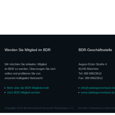
Werden Sie Mitglied im BDR
BDR-Geschäftsstelle
Wir möchten Sie einladen, Mitglied
August-Exter-Straße 4
im BDR zu werden. Überzeugen Sie sich
81245 München
selbst und profitieren Sie von
Tel: 089 89623610
unserem kollegialen Netzwerk!
Fax: 089 89623612
Mehr über die BDR-Mitgliedschaft
info@radiologenverband.de
Jetzt BDR-Mitglied werden
www.radiologenverband.de
Copyright 2012 Berufsverband Deutscher Radiologen e.V.
Kontakt
|
Impressum
|
Datensc