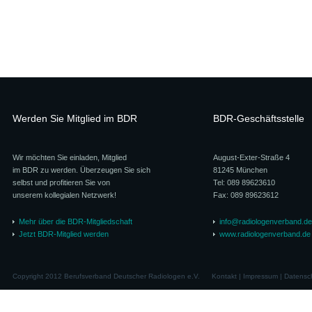
Werden Sie Mitglied im BDR
BDR-Geschäftsstelle
Wir möchten Sie einladen, Mitglied
August-Exter-Straße 4
im BDR zu werden. Überzeugen Sie sich
81245 München
selbst und profitieren Sie von
Tel: 089 89623610
unserem kollegialen Netzwerk!
Fax: 089 89623612
Mehr über die BDR-Mitgliedschaft
info@radiologenverband.de
Jetzt BDR-Mitglied werden
www.radiologenverband.de
Copyright 2012 Berufsverband Deutscher Radiologen e.V.
Kontakt
|
Impressum
|
Datensc