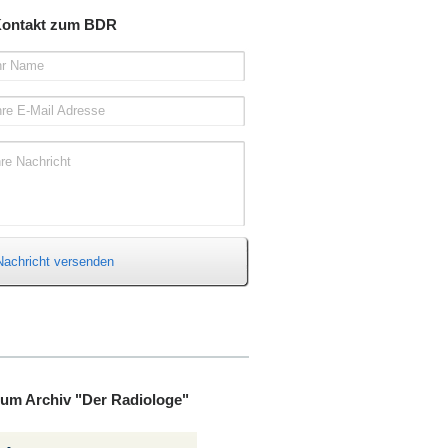
ontakt zum BDR
hr Name
hre E-Mail Adresse
hre Nachricht
Nachricht versenden
um Archiv "Der Radiologe"