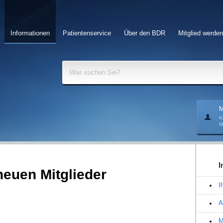
Informationen
Patientenservice
Über den BDR
Mitglied werden
Was suchen Sie?
M
K
M
I
neuen Mitglieder
I
A
M