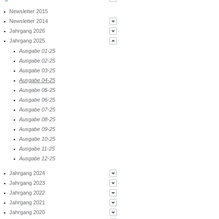
Kooperationsgestaltung
Newsletter 2015
Prüfverfahren
Newsletter 2014
Ärztliche Tätigkeit am Krankenhaus
Jahrgang 2026
Ausgabe 01-14
Versicherungs- und Serviceleistungen
Jahrgang 2025
Weihnachten 2013
Ausgabe 01-26
Auslegung der Gebührenordnungen
Berufshaftpflichtversicherung
Ausgabe 02-14
Ausgabe 02-26
Ausgabe 01-25
Elektronik-Versicherung
Ausgabe 03-14
Ausgabe 03-26
Ausgabe 02-25
Qualitätsmanagement - Arbeitsschutz
Ausgabe 04-14
Ausgabe 04-26
Ausgabe 03-25
PUQ® RADNUK das QM-System im
Ausgabe 05-14
Ausgabe 05-26
Ausgabe 04-25
Rahmenvertrag des BDR und BDN
Ausgabe 06-14
Ausgabe 06-26
Ausgabe 05-25
Ausgabe 07-14
Ausgabe 07-26
Ausgabe 06-25
Ausgabe 08-14
Ausgabe 08-26
Ausgabe 07-25
Ausgabe 09-14
Ausgabe 08-25
Ausgabe 10-14
Ausgabe 09-25
Ausgabe 11-14
Ausgabe 10-25
Weihnachten 2014
Ausgabe 11-25
Ausgabe 12-25
Jahrgang 2024
Jahrgang 2023
Ausgabe 01-24
Jahrgang 2022
Ausgabe 02-24
Ausgabe 01-23
Jahrgang 2021
Ausgabe 03-24
Ausgabe 02-23
Ausgabe 01-22
Jahrgang 2020
Ausgabe 04-24
Ausgabe 03-23
Ausgabe 02-22
Ausgabe 01-21