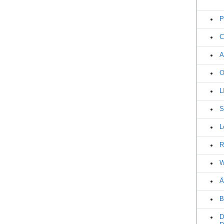
P
C
A
O
L
S
L
R
W
Ä
B
D