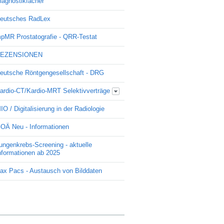
iagnostikfächer
eutsches RadLex
pMR Prostatografie - QRR-Testat
EZENSIONEN
eutsche Röntgengesellschaft - DRG
ardio-CT/Kardio-MRT Selektivverträge
Update Kardio -Selektivvertrag
IO / Digitalisierung in der Radiologie
OÄ Neu - Informationen
ungenkrebs-Screening - aktuelle
nformationen ab 2025
ax Pacs - Austausch von Bilddaten