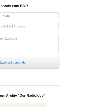
ontakt zum BDR
hr Name
hre E-Mail Adresse
hre Nachricht
Nachricht versenden
um Archiv "Der Radiologe"