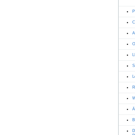
P
C
A
O
L
S
L
R
W
Ä
B
D