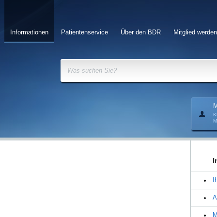
Informationen
Patientenservice
Über den BDR
Mitglied werden
Was suchen Sie?
M
K
M
I
I
A
M