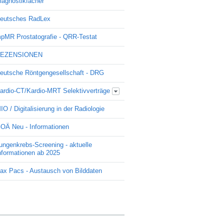
iagnostikfächer
eutsches RadLex
pMR Prostatografie - QRR-Testat
EZENSIONEN
eutsche Röntgengesellschaft - DRG
ardio-CT/Kardio-MRT Selektivverträge
Update Kardio -Selektivvertrag
IO / Digitalisierung in der Radiologie
OÄ Neu - Informationen
ungenkrebs-Screening - aktuelle
nformationen ab 2025
ax Pacs - Austausch von Bilddaten