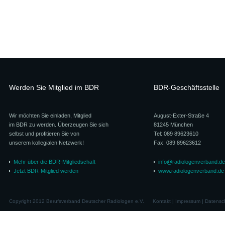
Werden Sie Mitglied im BDR
BDR-Geschäftsstelle
Wir möchten Sie einladen, Mitglied
August-Exter-Straße 4
im BDR zu werden. Überzeugen Sie sich
81245 München
selbst und profitieren Sie von
Tel: 089 89623610
unserem kollegialen Netzwerk!
Fax: 089 89623612
Mehr über die BDR-Mitgliedschaft
info@radiologenverband.de
Jetzt BDR-Mitglied werden
www.radiologenverband.de
Copyright 2012 Berufsverband Deutscher Radiologen e.V.
Kontakt
|
Impressum
|
Datensc