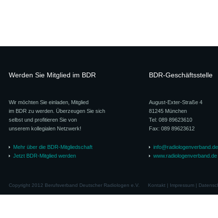
Werden Sie Mitglied im BDR
BDR-Geschäftsstelle
Wir möchten Sie einladen, Mitglied
August-Exter-Straße 4
im BDR zu werden. Überzeugen Sie sich
81245 München
selbst und profitieren Sie von
Tel: 089 89623610
unserem kollegialen Netzwerk!
Fax: 089 89623612
Mehr über die BDR-Mitgliedschaft
info@radiologenverband.de
Jetzt BDR-Mitglied werden
www.radiologenverband.de
Copyright 2012 Berufsverband Deutscher Radiologen e.V.
Kontakt
|
Impressum
|
Datensc