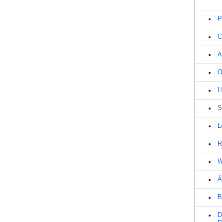
P
C
A
O
L
S
L
R
W
Ä
B
D