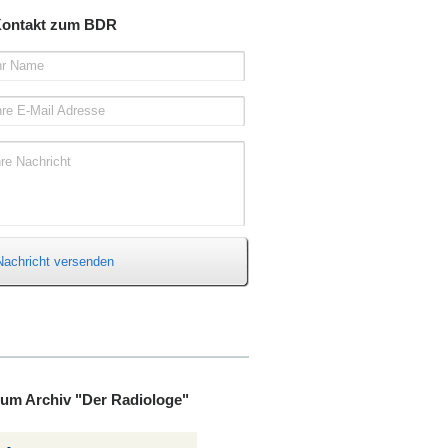
ontakt zum BDR
hr Name
hre E-Mail Adresse
hre Nachricht
Nachricht versenden
um Archiv "Der Radiologe"