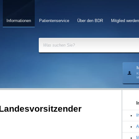
Informationen
Patientenservice
Über den BDR
Mitglied werden
Was suchen Sie?
M
K
M
I
 Landesvorsitzender
I
A
M