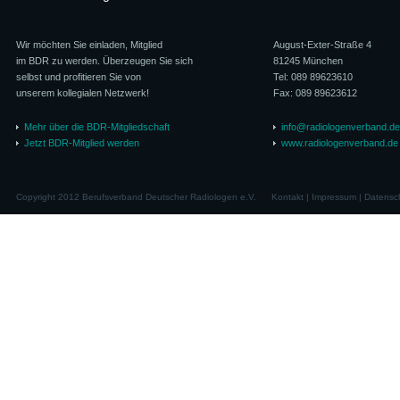
Wir möchten Sie einladen, Mitglied
August-Exter-Straße 4
im BDR zu werden. Überzeugen Sie sich
81245 München
selbst und profitieren Sie von
Tel: 089 89623610
unserem kollegialen Netzwerk!
Fax: 089 89623612
Mehr über die BDR-Mitgliedschaft
info@radiologenverband.de
Jetzt BDR-Mitglied werden
www.radiologenverband.de
Copyright 2012 Berufsverband Deutscher Radiologen e.V.
Kontakt
|
Impressum
|
Datensc