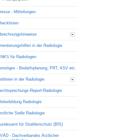
Ausgabe 11-1998
resse - Mitteilungen
Ausgabe 10-1998
Ausgabe 08-1998
hecklisten
brechnungshinweise
GOÄ - Ihre Fragen - unsere Antworten
rientierungshilfen in der Radiologie
EBM - Ihre Fragen - unsere Antworten
INKS für Radiologen
onstiges - Bedarfsplanung, PRT, ASV etc.
eitlinien in der Radiologie
Leitlinien der Bundesärztekammer zur
echtsprechungs-Report-Radiologie
Qualitätssicherung
eiterbildung Radiologie
rztliche Stelle Radiologie
undesamt für Strahlenschutz (BfS)
VÄD - Dachverbandes Ärztlicher