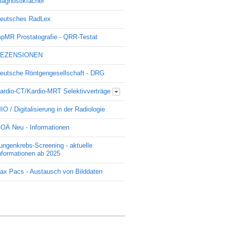
iagnostikfächer
eutsches RadLex
pMR Prostatografie - QRR-Testat
EZENSIONEN
eutsche Röntgengesellschaft - DRG
ardio-CT/Kardio-MRT Selektivverträge
Update Kardio -Selektivvertrag
IO / Digitalisierung in der Radiologie
OÄ Neu - Informationen
ungenkrebs-Screening - aktuelle
nformationen ab 2025
ax Pacs - Austausch von Bilddaten