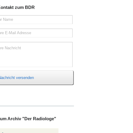
ontakt zum BDR
hr Name
hre E-Mail Adresse
hre Nachricht
Nachricht versenden
um Archiv "Der Radiologe"