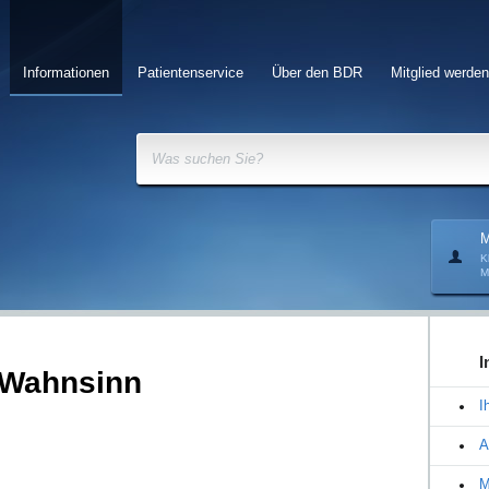
Informationen
Patientenservice
Über den BDR
Mitglied werden
Was suchen Sie?
M
K
M
I
 Wahnsinn
I
A
M