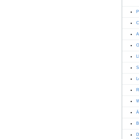
P
C
A
O
L
S
L
R
W
Ä
B
D