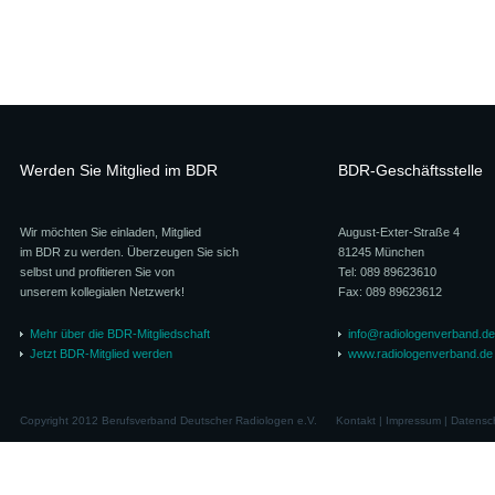
Werden Sie Mitglied im BDR
BDR-Geschäftsstelle
Wir möchten Sie einladen, Mitglied
August-Exter-Straße 4
im BDR zu werden. Überzeugen Sie sich
81245 München
selbst und profitieren Sie von
Tel: 089 89623610
unserem kollegialen Netzwerk!
Fax: 089 89623612
Mehr über die BDR-Mitgliedschaft
info@radiologenverband.de
Jetzt BDR-Mitglied werden
www.radiologenverband.de
Copyright 2012 Berufsverband Deutscher Radiologen e.V.
Kontakt
|
Impressum
|
Datensc