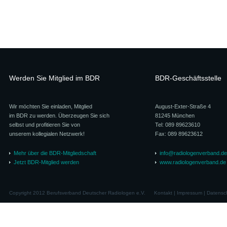
Werden Sie Mitglied im BDR
BDR-Geschäftsstelle
Wir möchten Sie einladen, Mitglied
August-Exter-Straße 4
im BDR zu werden. Überzeugen Sie sich
81245 München
selbst und profitieren Sie von
Tel: 089 89623610
unserem kollegialen Netzwerk!
Fax: 089 89623612
Mehr über die BDR-Mitgliedschaft
info@radiologenverband.de
Jetzt BDR-Mitglied werden
www.radiologenverband.de
Copyright 2012 Berufsverband Deutscher Radiologen e.V.
Kontakt
|
Impressum
|
Datensc