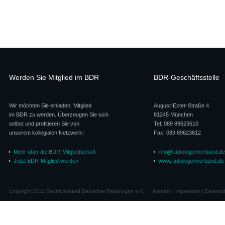
Werden Sie Mitglied im BDR
BDR-Geschäftsstelle
Wir möchten Sie einladen, Mitglied
August-Exter-Straße 4
im BDR zu werden. Überzeugen Sie sich
81245 München
selbst und profitieren Sie von
Tel: 089 89623610
unserem kollegialen Netzwerk!
Fax: 089 89623612
Mehr über die BDR-Mitgliedschaft
info@radiologenverband.de
Jetzt BDR-Mitglied werden
www.radiologenverband.de
Copyright 2012 Berufsverband Deutscher Radiologen e.V.
Kontakt
|
Impressum
|
Datensc