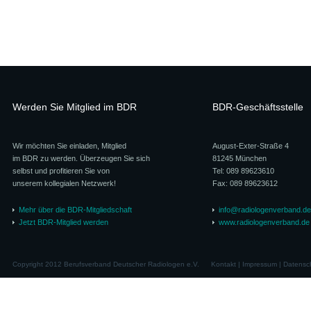
Werden Sie Mitglied im BDR
BDR-Geschäftsstelle
Wir möchten Sie einladen, Mitglied
August-Exter-Straße 4
im BDR zu werden. Überzeugen Sie sich
81245 München
selbst und profitieren Sie von
Tel: 089 89623610
unserem kollegialen Netzwerk!
Fax: 089 89623612
Mehr über die BDR-Mitgliedschaft
info@radiologenverband.de
Jetzt BDR-Mitglied werden
www.radiologenverband.de
Copyright 2012 Berufsverband Deutscher Radiologen e.V.
Kontakt
|
Impressum
|
Datensc