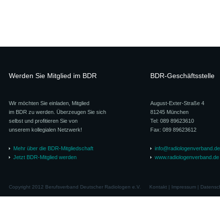
Werden Sie Mitglied im BDR
BDR-Geschäftsstelle
Wir möchten Sie einladen, Mitglied
August-Exter-Straße 4
im BDR zu werden. Überzeugen Sie sich
81245 München
selbst und profitieren Sie von
Tel: 089 89623610
unserem kollegialen Netzwerk!
Fax: 089 89623612
Mehr über die BDR-Mitgliedschaft
info@radiologenverband.de
Jetzt BDR-Mitglied werden
www.radiologenverband.de
Copyright 2012 Berufsverband Deutscher Radiologen e.V.
Kontakt
|
Impressum
|
Datensc