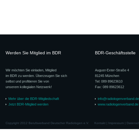
Werden Sie Mitglied im BDR
BDR-Geschäftsstelle
Wir möchten Sie einladen, Mitglied
August-Exter-Straße 4
im BDR zu werden. Überzeugen Sie sich
81245 München
selbst und profitieren Sie von
Tel: 089 89623610
unserem kollegialen Netzwerk!
Fax: 089 89623612
Mehr über die BDR-Mitgliedschaft
info@radiologenverband.de
Jetzt BDR-Mitglied werden
www.radiologenverband.de
Copyright 2012 Berufsverband Deutscher Radiologen e.V.
Kontakt
|
Impressum
|
Datensc