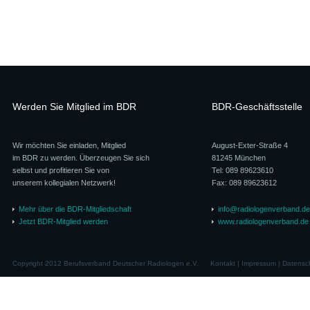
Werden Sie Mitglied im BDR
BDR-Geschäftsstelle
Wir möchten Sie einladen, Mitglied
August-Exter-Straße 4
im BDR zu werden. Überzeugen Sie sich
81245 München
selbst und profitieren Sie von
Tel: 089 89623610
unserem kollegialen Netzwerk!
Fax: 089 89623612
Mehr über die BDR-Mitgliedschaft
info@radiologenverband.de
Jetzt BDR-Mitglied werden
www.radiologenverband.de
Copyright 2012 Berufsverband Deutscher Radiologen e.V.
Kontakt
|
Impressum
|
Datensc