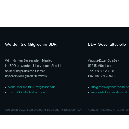
Werden Sie Mitglied im BDR
BDR-Geschäftsstelle
Wir möchten Sie einladen, Mitglied
August-Exter-Straße 4
im BDR zu werden. Überzeugen Sie sich
81245 München
selbst und profitieren Sie von
Tel: 089 89623610
unserem kollegialen Netzwerk!
Fax: 089 89623612
Mehr über die BDR-Mitgliedschaft
info@radiologenverband.de
Jetzt BDR-Mitglied werden
www.radiologenverband.de
Copyright 2012 Berufsverband Deutscher Radiologen e.V.
Kontakt
|
Impressum
|
Datensc