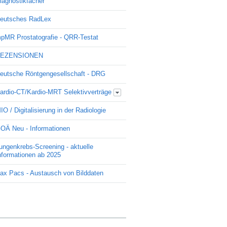
iagnostikfächer
eutsches RadLex
pMR Prostatografie - QRR-Testat
EZENSIONEN
eutsche Röntgengesellschaft - DRG
ardio-CT/Kardio-MRT Selektivverträge
Update Kardio -Selektivvertrag
IO / Digitalisierung in der Radiologie
OÄ Neu - Informationen
ungenkrebs-Screening - aktuelle
nformationen ab 2025
ax Pacs - Austausch von Bilddaten