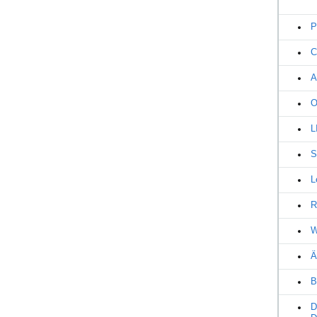
P
C
A
O
L
S
L
R
W
Ä
B
D