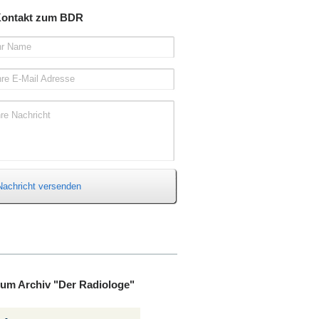
ontakt zum BDR
hr Name
hre E-Mail Adresse
hre Nachricht
Nachricht versenden
um Archiv "Der Radiologe"