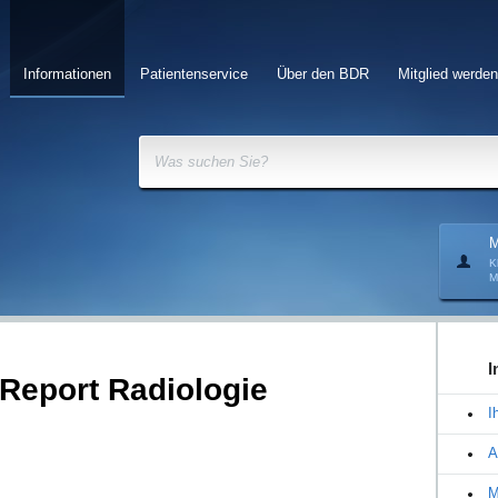
Informationen
Patientenservice
Über den BDR
Mitglied werden
Was suchen Sie?
M
K
M
I
Report Radiologie
I
A
M