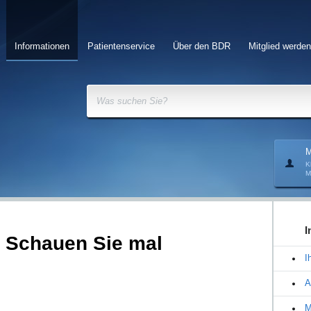
Informationen
Patientenservice
Über den BDR
Mitglied werden
Was suchen Sie?
M
K
M
I
 Schauen Sie mal
I
A
M