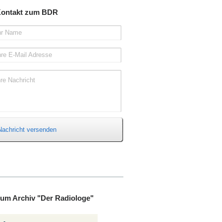
ontakt zum BDR
hr Name
hre E-Mail Adresse
hre Nachricht
Nachricht versenden
um Archiv "Der Radiologe"