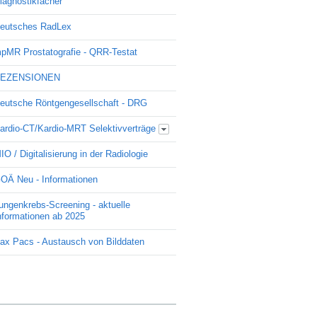
iagnostikfächer
eutsches RadLex
pMR Prostatografie - QRR-Testat
EZENSIONEN
eutsche Röntgengesellschaft - DRG
ardio-CT/Kardio-MRT Selektivverträge
Update Kardio -Selektivvertrag
IO / Digitalisierung in der Radiologie
OÄ Neu - Informationen
ungenkrebs-Screening - aktuelle
nformationen ab 2025
ax Pacs - Austausch von Bilddaten