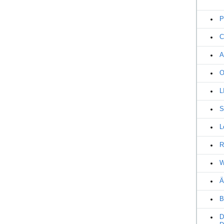
P
C
A
O
L
S
L
R
W
Ä
B
D