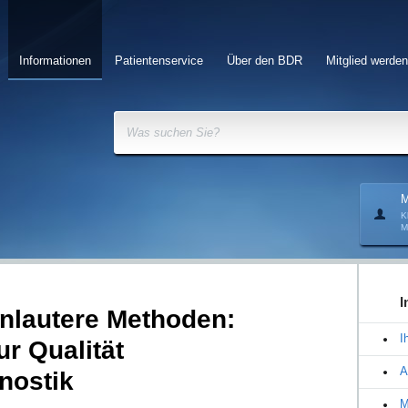
Informationen
Patientenservice
Über den BDR
Mitglied werden
Was suchen Sie?
M
K
M
I
unlautere Methoden:
I
r Qualität
A
nostik
M