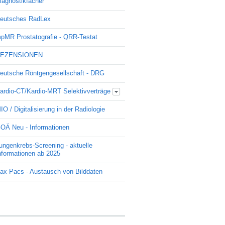
iagnostikfächer
eutsches RadLex
pMR Prostatografie - QRR-Testat
EZENSIONEN
eutsche Röntgengesellschaft - DRG
ardio-CT/Kardio-MRT Selektivverträge
Update Kardio -Selektivvertrag
IO / Digitalisierung in der Radiologie
OÄ Neu - Informationen
ungenkrebs-Screening - aktuelle
nformationen ab 2025
ax Pacs - Austausch von Bilddaten