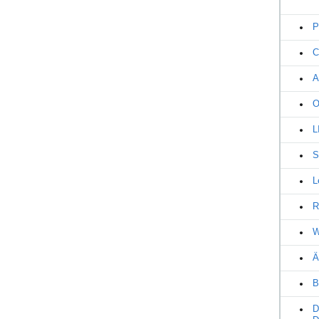
P
C
A
O
L
S
L
R
W
Ä
B
D