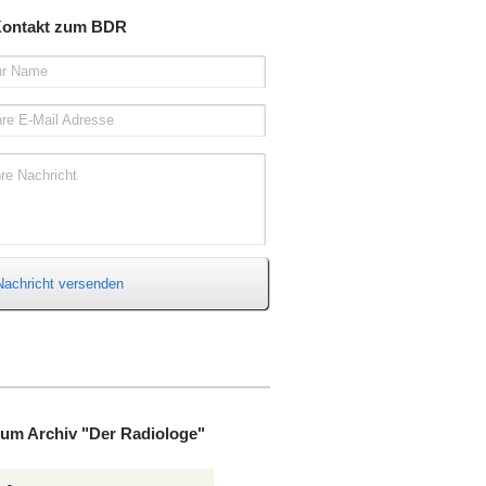
ontakt zum BDR
hr Name
hre E-Mail Adresse
hre Nachricht
Nachricht versenden
um Archiv "Der Radiologe"