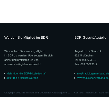
Werden Sie Mitglied im BDR
BDR-Geschäftsstelle
Wir möchten Sie einladen, Mitglied
August-Exter-Straße 4
im BDR zu werden. Überzeugen Sie sich
81245 München
selbst und profitieren Sie von
Tel: 089 89623610
unserem kollegialen Netzwerk!
Fax: 089 89623612
Mehr über die BDR-Mitgliedschaft
info@radiologenverband.de
Jetzt BDR-Mitglied werden
www.radiologenverband.de
Copyright 2012 Berufsverband Deutscher Radiologen e.V.
Kontakt
|
Impressum
|
Datensc