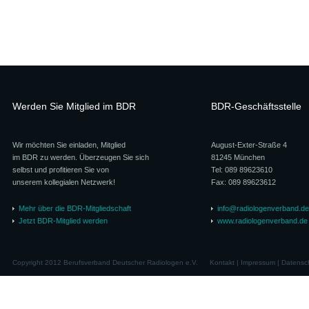
Werden Sie Mitglied im BDR
BDR-Geschäftsstelle
Wir möchten Sie einladen, Mitglied
August-Exter-Straße 4
im BDR zu werden. Überzeugen Sie sich
81245 München
selbst und profitieren Sie von
Tel: 089 89623610
unserem kollegialen Netzwerk!
Fax: 089 89623612
Mehr über die BDR-Mitgliedschaft
info@radiologenverband.de
Jetzt BDR-Mitglied werden
www.radiologenverband.de
Copyright 2012 Berufsverband Deutscher Radiologen e.V.
Kontakt
|
Impressum
|
Datensc