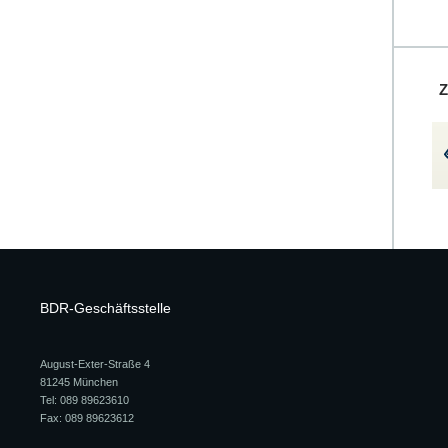
Z
BDR-Geschäftsstelle
August-Exter-Straße 4
81245 München
Tel: 089 89623610
Fax: 089 89623612