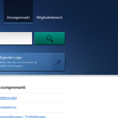
Anzeigenmarkt
Mitgliederbereich
itglieder-Login
licken Sie hier, um sich jetzt als
itglied einzuloggen.
nzeigenmarkt
tellenmarkt
erätebörse
eranstaltungen / Fortbildungen