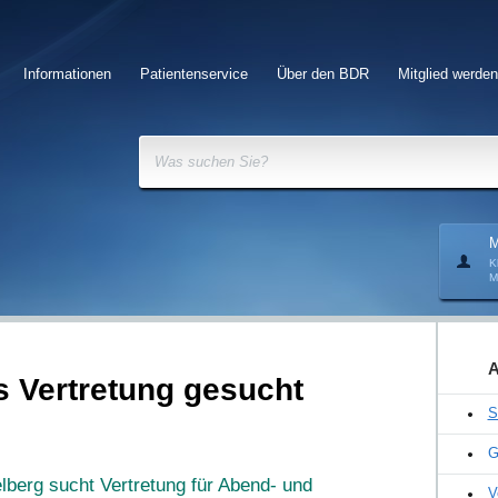
Informationen
Patientenservice
Über den BDR
Mitglied werden
Was suchen Sie?
M
K
M
A
s Vertretung gesucht
S
G
lberg sucht Vertretung für Abend- und
V