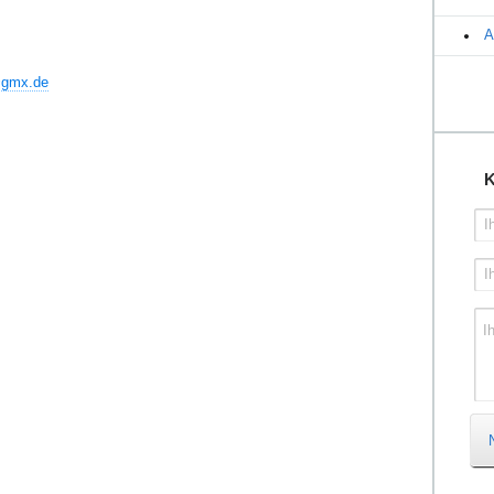
A
@gmx.de
K
I
I
I