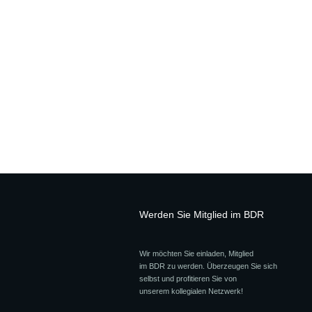
Werden Sie Mitglied im BDR
Wir möchten Sie einladen, Mitglied
im BDR zu werden. Überzeugen Sie sich
selbst und profitieren Sie von
unserem kollegialen Netzwerk!