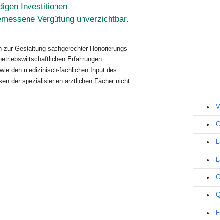
digen Investitionen
emessene Vergütung unverzichtbar.
 zur Gestaltung sachgerechter Honorierungs-
etriebswirtschaftlichen Erfahrungen
 wie den medizinisch-fachlichen Input des
n der spezialisierten ärztlichen Fächer nicht
V
G
L
L
G
Q
F