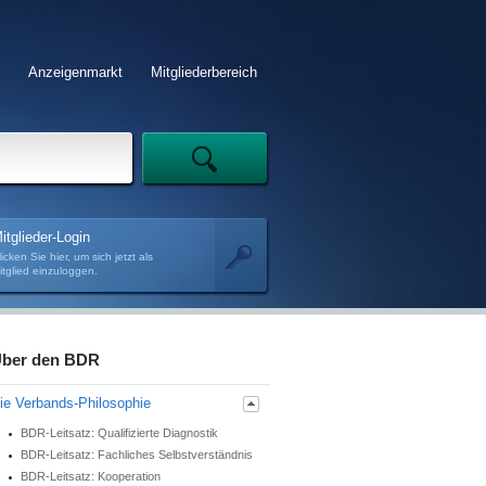
Anzeigenmarkt
Mitgliederbereich
itglieder-Login
licken Sie hier, um sich jetzt als
itglied einzuloggen.
ber den BDR
ie Verbands-Philosophie
BDR-Leitsatz: Qualifizierte Diagnostik
BDR-Leitsatz: Fachliches Selbstverständnis
BDR-Leitsatz: Kooperation