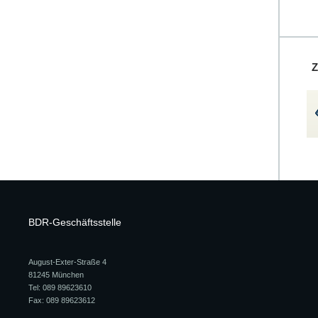
Z
BDR-Geschäftsstelle
August-Exter-Straße 4
81245 München
Tel: 089 89623610
Fax: 089 89623612