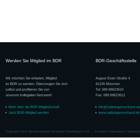
Werden Sie Mitglied im BDR
BDR-Geschäftsstelle
Wir möchten Sie einladen, Mitglied
August-Exter-Straße 4
im BDR zu werden. Überzeugen Sie sich
81245 München
selbst und profitieren Sie von
Tel: 089 89623610
unserem kollegialen Netzwerk!
Fax: 089 89623612
Mehr über die BDR-Mitgliedschaft
info@radiologenverband.de
Jetzt BDR-Mitglied werden
www.radiologenverband.de
Copyright 2012 Berufsverband Deutscher Radiologen e.V.
Kontakt
|
Impressum
|
Datensc