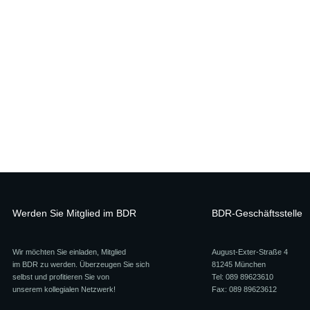
Werden Sie Mitglied im BDR
BDR-Geschäftsstelle
Wir möchten Sie einladen, Mitglied
August-Exter-Straße 4
im BDR zu werden. Überzeugen Sie sich
81245 München
selbst und profitieren Sie von
Tel: 089 89623610
unserem kollegialen Netzwerk!
Fax: 089 89623612