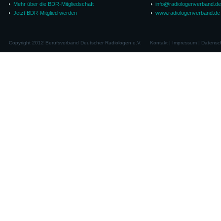
Mehr über die BDR-Mitgliedschaft
info@radiologenverband.de
Jetzt BDR-Mitglied werden
www.radiologenverband.de
Copyright 2012 Berufsverband Deutscher Radiologen e.V.
Kontakt
|
Impressum
|
Datensc