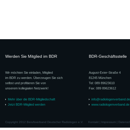
Werden Sie Mitglied im BDR
BDR-Geschäftsstelle
Wir möchten Sie einladen, Mitglied
August-Exter-Straße 4
im BDR zu werden. Überzeugen Sie sich
81245 München
selbst und profitieren Sie von
Tel: 089 89623610
unserem kollegialen Netzwerk!
Fax: 089 89623612
Mehr über die BDR-Mitgliedschaft
info@radiologenverband.de
Jetzt BDR-Mitglied werden
www.radiologenverband.de
Copyright 2012 Berufsverband Deutscher Radiologen e.V.
Kontakt
|
Impressum
|
Datensc