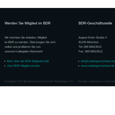
Werden Sie Mitglied im BDR
BDR-Geschäftsstelle
Wir möchten Sie einladen, Mitglied
August-Exter-Straße 4
im BDR zu werden. Überzeugen Sie sich
81245 München
selbst und profitieren Sie von
Tel: 089 89623610
unserem kollegialen Netzwerk!
Fax: 089 89623612
Mehr über die BDR-Mitgliedschaft
info@radiologenverband.de
Jetzt BDR-Mitglied werden
www.radiologenverband.de
Copyright 2012 Berufsverband Deutscher Radiologen e.V.
Kontakt
|
Impressum
|
Datensc