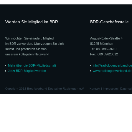
Werden Sie Mitglied im BDR
BDR-Geschäftsstelle
Wir möchten Sie einladen, Mitglied
August-Exter-Straße 4
im BDR zu werden. Überzeugen Sie sich
81245 München
selbst und profitieren Sie von
Tel: 089 89623610
unserem kollegialen Netzwerk!
Fax: 089 89623612
Mehr über die BDR-Mitgliedschaft
info@radiologenverband.de
Jetzt BDR-Mitglied werden
www.radiologenverband.de
Copyright 2012 Berufsverband Deutscher Radiologen e.V.
Kontakt
|
Impressum
|
Datensc