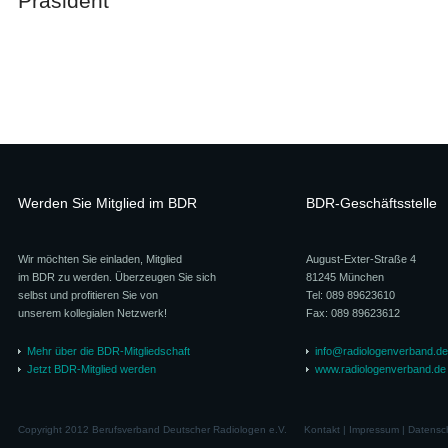
Präsident
Werden Sie Mitglied im BDR
BDR-Geschäftsstelle
Wir möchten Sie einladen, Mitglied
August-Exter-Straße 4
im BDR zu werden. Überzeugen Sie sich
81245 München
selbst und profitieren Sie von
Tel: 089 89623610
unserem kollegialen Netzwerk!
Fax: 089 89623612
Mehr über die BDR-Mitgliedschaft
info@radiologenverband.de
Jetzt BDR-Mitglied werden
www.radiologenverband.de
Copyright 2012 Berufsverband Deutscher Radiologen e.V.
Kontakt
|
Impressum
|
Datensc