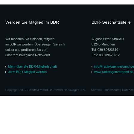
Werden Sie Mitglied im BDR
BDR-Geschäftsstelle
Wir möchten Sie einladen, Mitglied
August-Exter-Straße 4
im BDR zu werden. Überzeugen Sie sich
81245 München
selbst und profitieren Sie von
Tel: 089 89623610
unserem kollegialen Netzwerk!
Fax: 089 89623612
Mehr über die BDR-Mitgliedschaft
info@radiologenverband.de
Jetzt BDR-Mitglied werden
www.radiologenverband.de
Copyright 2012 Berufsverband Deutscher Radiologen e.V.
Kontakt
|
Impressum
|
Datensc